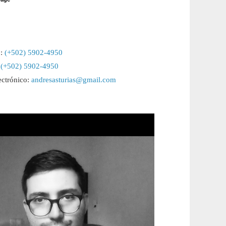
p:
(+502) 5902-4950
:
(+502) 5902-4950
ectrónico:
andresasturias@gmail.com