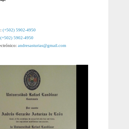
p:
(+502) 5902-4950
:
(+502) 5902-4950
ectrónico:
andresasturias@gmail.com